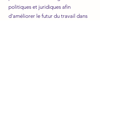
politiques et juridiques afin
d'améliorer le futur du travail dans
notre société
UN COLLECTIF D'ACTEURS
ENGAGÉS
(Family Tech & Experts)
pour nouer des partenariats et
réfléchir aux évolutions de notre
société et aux innovations que l'on
peut apporter au travail
S'inscrire à une session d'informations
Adhérer au mouvement
Be Family®