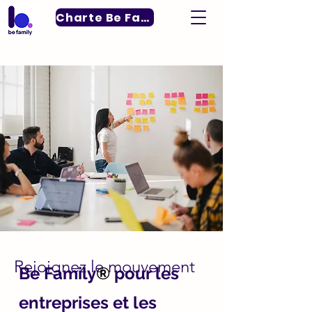
Charte Be Family
For more information
Rejoignez le mouvement
Be Family
®
pour les
entreprises et les